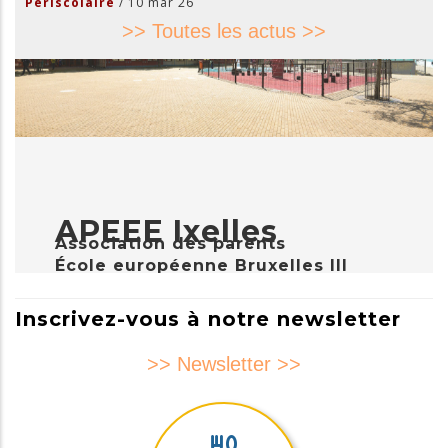
Periscolaire
/
10 mar 26
>> Toutes les actus >>
APEEE Ixelles
Association des parents
École européenne Bruxelles III
Inscrivez-vous à notre newsletter
>> Newsletter >>