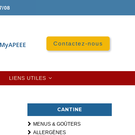
7/08
Contactez-nous
MyAPEEE
LIENS UTILES
CANTINE
MENUS & GOÛTERS
ALLERGÈNES