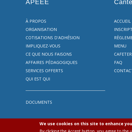
APEEE
Cant
À PROPOS
ACCUEIL
ORGANISATION
INSCRIP
COTISATIONS D'ADHÉSION
RÈGLEM
IMPLIQUEZ-VOUS
MENU
CE QUE NOUS FAISONS
CAFETER
AFFAIRES PÉDAGOGIQUES
FAQ
SERVICES OFFERTS
CONTAC
QUI EST QUI
DOCUMENTS
We use cookies on this site to enhance you
A
By clicking the Accept button, you agree to the 