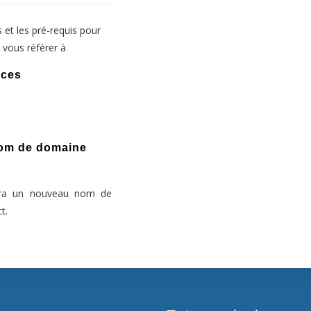
 et les pré-requis pour
z vous référer à
ices
nom de domaine
isera un nouveau nom de
t.