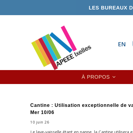
Aller
LES BUREAUX DE
au
contenu
principal
EN
Main
À PROPOS
navigation
Cantine : Utilisation exceptionnelle de va
Mer 10/06
10 juin 26
Le lave-vaisselle étant en panne, la Cantine utilisera