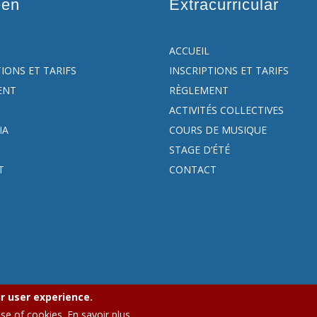
een
Extracurricular
ACCUEIL
TIONS ET TARIFS
INSCRIPTIONS ET TARIFS
ENT
RÈGLEMENT
ACTIVITÉS COLLECTIVES
IA
COURS DE MUSIQUE
STAGE D’ÉTÉ
T
CONTACT
r user experience.
PEEE Ixelles.
Politique de confidentialité (GDPR)
|
Politique de cooki
use of cookies.
En savoir plus