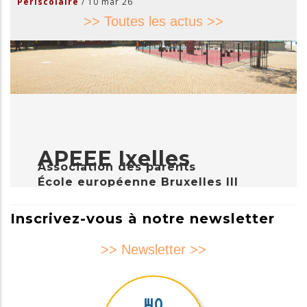
Periscolaire
/
10 mar 26
>> Toutes les actus >>
APEEE Ixelles
Association des parents
École européenne Bruxelles III
Inscrivez-vous à notre newsletter
>> Newsletter >>