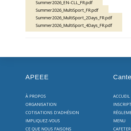
Summer2026_EN-CLL_FR.pdf
Summer2026_MultiSport_FR.pdf
Summer2026_MultiSport_2Days_FR.pdf
Summer2026_MultiSport_4Days_FR.pdf
APEEE
Cant
À PROPOS
ACCUEIL
ORGANISATION
INSCRIP
COTISATIONS D'ADHÉSION
RÈGLEM
IMPLIQUEZ-VOUS
MENU
CE QUE NOUS FAISONS
CAFETER