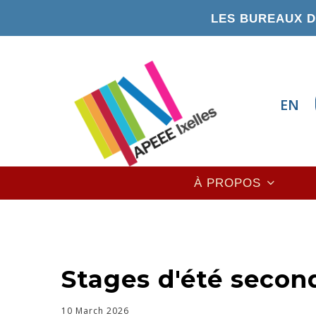
Aller
LES BUREAUX DE
au
contenu
principal
EN
Main
À PROPOS
navigation
Stages d'été secon
10 March 2026