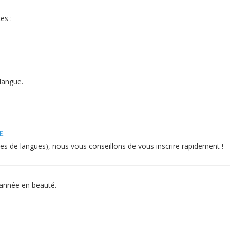
es :
langue.
E
.
ges de langues), nous vous conseillons de vous inscrire rapidement !
 année en beauté.