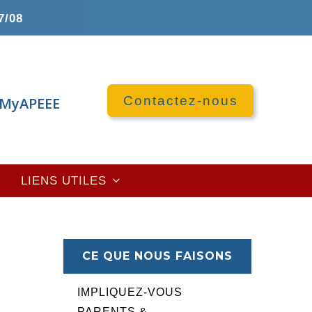
7/08
Contactez-nous
MyAPEEE
LIENS UTILES
CE QUE NOUS FAISONS
IMPLIQUEZ-VOUS
PARENTS &