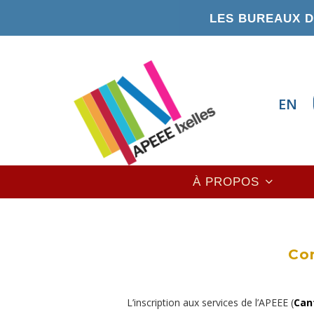
Aller
LES BUREAUX DE
au
contenu
principal
EN
Main
À PROPOS
navigation
Com
L’inscription aux services de l’APEEE (
Can