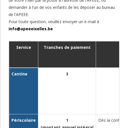
de votre main par la poste à l'adresse de l'APEEE, ou
demander à l'un de vos enfants de les déposer au bureau
de l'APEEE.
Pour toute question, veuillez envoyer un e-mail à
info@apeeeixelles.be
Service
Tranches de paiement
Cantine
3
Périscolaire
1
Dès la confirmat
(montant annuel intégral