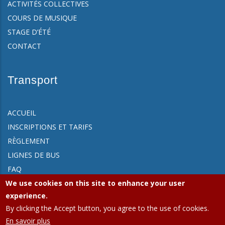
ACTIVITÉS COLLECTIVES
COURS DE MUSIQUE
STAGE D’ÉTÉ
CONTACT
Transport
ACCUEIL
INSCRIPTIONS ET TARIFS
RÈGLEMENT
LIGNES DE BUS
FAQ
CONTACT
We use cookies on this site to enhance your user
experience.
By clicking the Accept button, you agree to the use of cookies.
En savoir plus