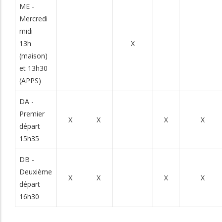
ME -
Mercredi
midi
13h
X
(maison)
et 13h30
(APPS)
DA -
Premier
X
X
X
X
départ
15h35
DB -
Deuxième
X
X
X
X
départ
16h30