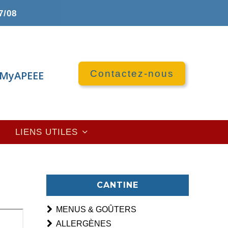
7/08
Contactez-nous
MyAPEEE
LIENS UTILES
CANTINE
MENUS & GOÛTERS
ALLERGÈNES