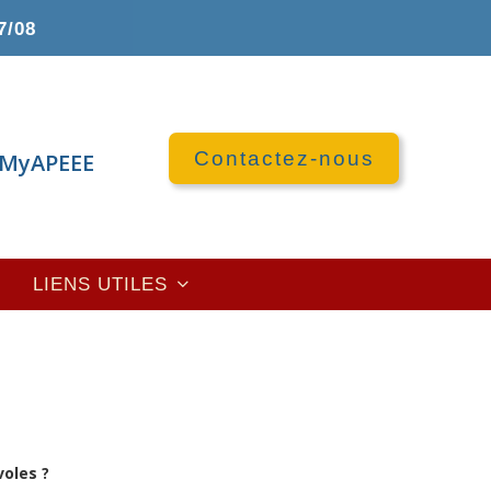
7/08
Contactez-nous
MyAPEEE
LIENS UTILES
voles ?