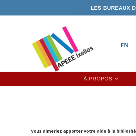
Aller
LES BUREAUX DE
au
contenu
principal
EN
Main
À PROPOS
navigation
Vous aimeriez apporter votre aide à la biblioth