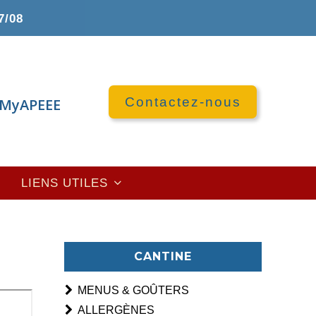
7/08
Contactez-nous
MyAPEEE
LIENS UTILES
CANTINE
MENUS & GOÛTERS
ALLERGÈNES