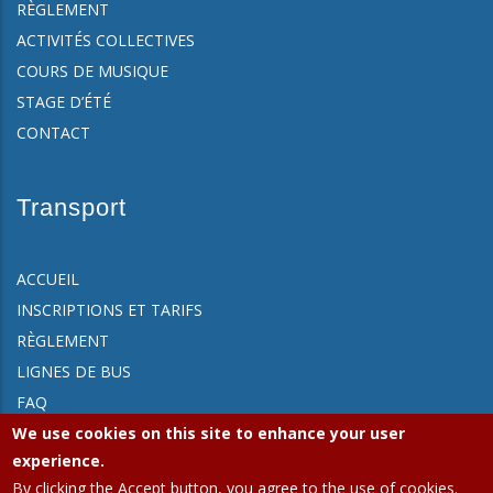
RÈGLEMENT
ACTIVITÉS COLLECTIVES
COURS DE MUSIQUE
STAGE D’ÉTÉ
CONTACT
Transport
ACCUEIL
INSCRIPTIONS ET TARIFS
RÈGLEMENT
LIGNES DE BUS
FAQ
We use cookies on this site to enhance your user
CONTACT
experience.
By clicking the Accept button, you agree to the use of cookies.