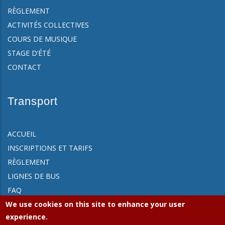
RÈGLEMENT
ACTIVITÉS COLLECTIVES
COURS DE MUSIQUE
STAGE D’ÉTÉ
CONTACT
Transport
ACCUEIL
INSCRIPTIONS ET TARIFS
RÈGLEMENT
LIGNES DE BUS
FAQ
CONTACT
We use cookies on this site to enhance your user
experience.