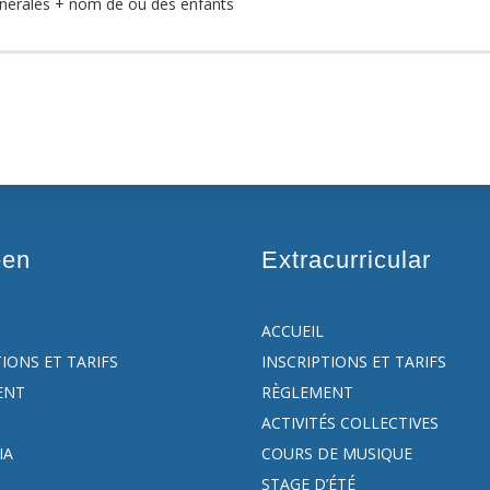
énérales + nom de ou des enfants
een
Extracurricular
ACCUEIL
TIONS ET TARIFS
INSCRIPTIONS ET TARIFS
ENT
RÈGLEMENT
ACTIVITÉS COLLECTIVES
IA
COURS DE MUSIQUE
STAGE D’ÉTÉ