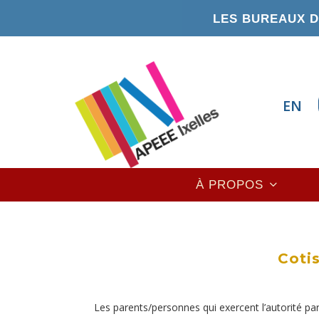
Aller
LES BUREAUX DE
au
contenu
principal
EN
Main
À PROPOS
navigation
Coti
Les parents/personnes qui exercent l’autorité pa