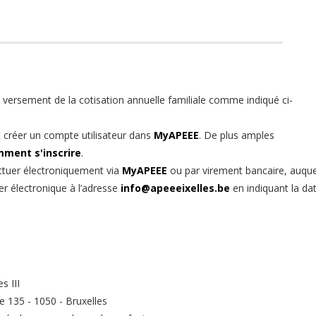
versement de la cotisation annuelle familiale comme indiqué ci-
 créer un compte utilisateur dans
MyAPEEE
. De plus amples
ment s'inscrire
.
fectuer électroniquement via
MyAPEEE
ou par virement bancaire, auque
er électronique à l’adresse
info@apeeeixelles.be
en indiquant la da
s III
 135 - 1050 - Bruxelles