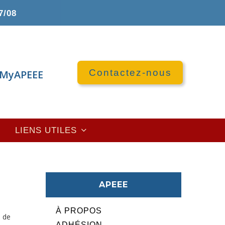
7/08
Contactez-nous
MyAPEEE
LIENS UTILES
APEEE
À PROPOS
s de
ADHÉSION