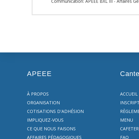
Communication: APEEE BXL III - Affaires G
APEEE
Cant
À PROPOS
ACCUEIL
ORGANISATION
INSCRIP
COTISATIONS D'ADHÉSION
RÈGLEM
IMPLIQUEZ-VOUS
MENU
CE QUE NOUS FAISONS
CAFETER
AFFAIRES PÉDAGOGIQUES
FAQ