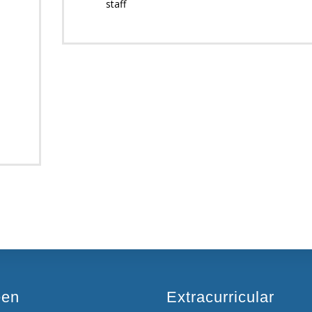
staff
een
Extracurricular