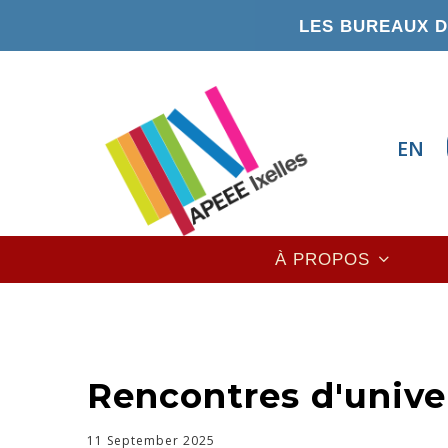
Aller
LES BUREAUX DE
au
contenu
principal
EN
Main
À PROPOS
navigation
Rencontres d'unive
11 September 2025